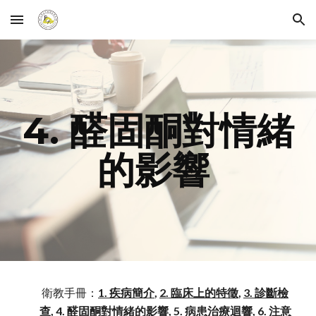
Skip to main content
Skip to navigation
4. 醛固酮對情緒
的影響
衛教手冊：
1. 疾病簡介
,
2. 臨床上的特徵
,
3. 診斷檢
查
,
4. 醛固酮對情緒的影響
,
5. 病患治療迴響
,
6. 注意