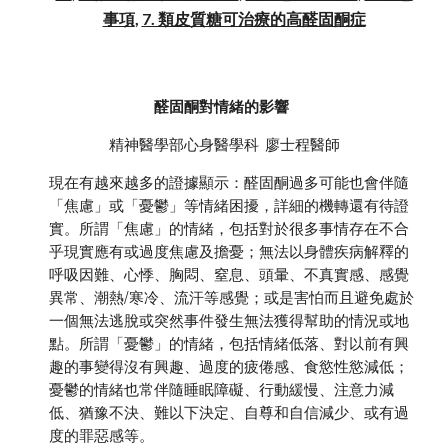
事項
,
7. 類皮質糖可治療的高醛固酮症
醛固酮對情緒的影響
精神醫學部心身醫學科 廖士程醫師
現在有越來越多的證據顯示：醛固酮過多可能也會伴隨
「焦慮」或「憂鬱」等情緒困擾，詳細的機轉還有待證
實。所謂「焦慮」的情緒，包括對於很多事情存在不合
乎現實應有或過度焦慮及擔憂；無法以身體疾病解釋的
呼吸因難、心悸、胸悶、窒息、頭暈、不真實感、感覺
異常、潮熱/寒冷、流汗等感覺；或是害怕而且避免處於
一個無法逃脫或突然事件發生無法獲得幫助的情況或地
點。所謂「憂鬱」的情緒，包括情緒低落、對以前有興
趣的事變得沒有興趣、過度的疲倦感、食慾性慾減低；
憂鬱的情緒也常伴隨睡眠障礙、行動緩慢、注意力減
低、猶豫不決、難以下決定、自尊和自信減少、或有過
度的罪惡感等。